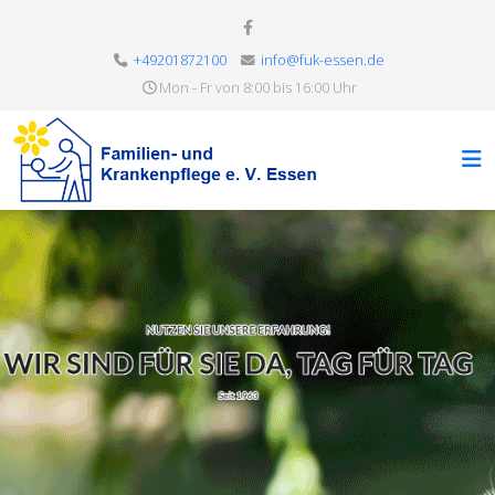
+49201872100
info@fuk-essen.de
Mon - Fr von 8:00 bis 16:00 Uhr